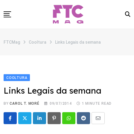
Skip
to
content
SOBRE
FTCMag
Cooltura
Links Legais da semana
CATEGORIAS
ANUNCIE
CONTATO
COOLTURA
Links Legais da semana
BY
CAROL T. MORÉ
09/07/2014
1 MINUTE READ
LinkedIn
Pinterest
Whatsapp
Reddit
Share
via