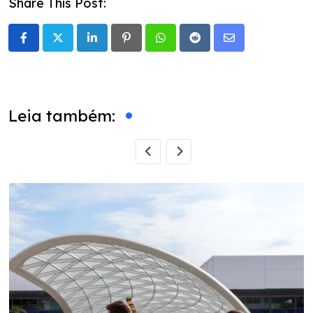
Share This Post:
LinkedIn
Pinterest
Whatsapp
Reddit
Share
via
Email
Leia também: