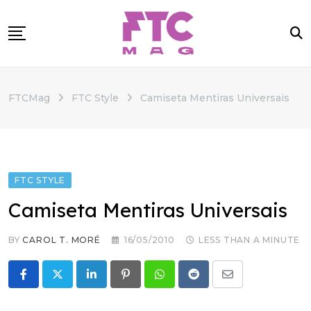
Skip
to
content
SOBRE
FTCMag
FTC Style
Camiseta Mentiras Universais
CATEGORIAS
ANUNCIE
CONTATO
FTC STYLE
Camiseta Mentiras Universais
BY
CAROL T. MORÉ
16/05/2010
LESS THAN A MINUTE
LinkedIn
Pinterest
Whatsapp
Reddit
Share
via