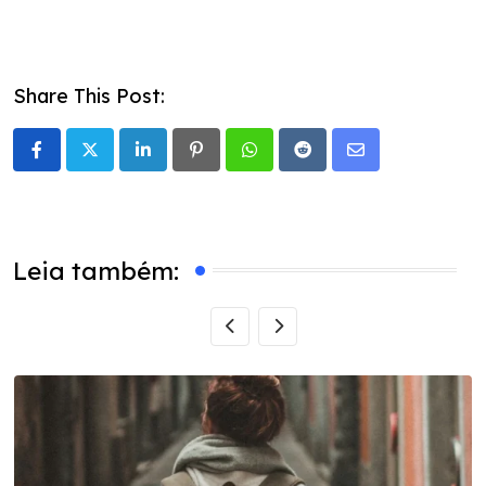
Share This Post:
LinkedIn
Pinterest
Whatsapp
Reddit
Share
via
Email
Leia também: