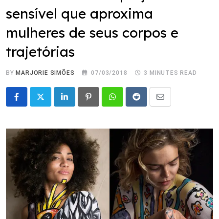
sensível que aproxima
mulheres de seus corpos e
trajetórias
BY
MARJORIE SIMÕES
07/03/2018
3 MINUTES READ
LinkedIn
Pinterest
Whatsapp
Reddit
Share
via
Email