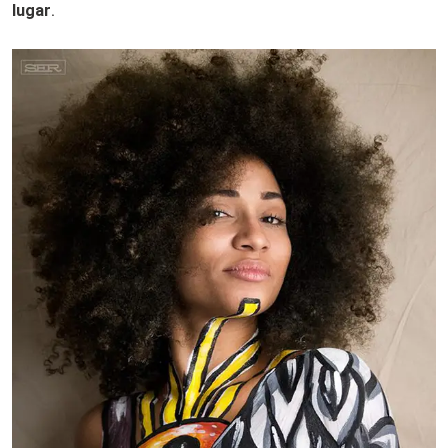
lugar
.