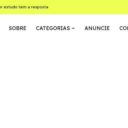
ho pode ser, ao mesmo tempo, memória, brincadeira e expressão
SOBRE
CATEGORIAS
ANUNCIE
CO