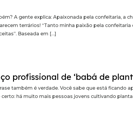
ém? A gente explica: Apaixonada pela confeitaria, a ch
parecem terrários! “Tanto minha paixão pela confeitar
ceitas”. Baseada em […]
rviço profissional de ‘babá de pla
frase também é verdade. Você sabe que está ficando a
 é certo: há muito mais pessoas jovens cultivando plan