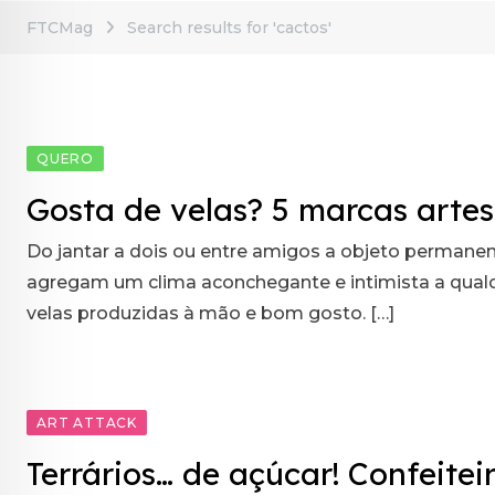
FTCMag
Search results for 'cactos'
QUERO
Gosta de velas? 5 marcas artes
Do jantar a dois ou entre amigos a objeto permanen
agregam um clima aconchegante e intimista a qua
velas produzidas à mão e bom gosto. […]
ART ATTACK
Terrários… de açúcar! Confeite