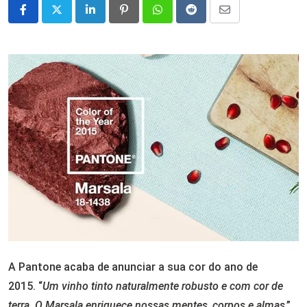
LinkedIn
Pinterest
Whatsapp
Reddit
Share
via
Email
A Pantone acaba de anunciar a sua cor do ano de
2015. “
Um vinho tinto naturalmente robusto e com cor de
terra. O Marsala enriquece nossas mentes, corpos e almas
.”