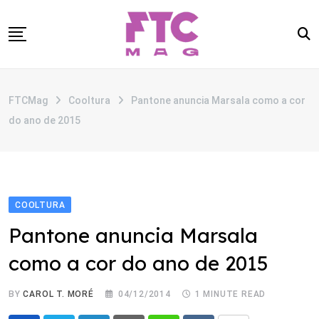
Skip
to
content
SOBRE
FTCMag
Cooltura
Pantone anuncia Marsala como a cor
CATEGORIAS
do ano de 2015
ANUNCIE
CONTATO
COOLTURA
Pantone anuncia Marsala
como a cor do ano de 2015
BY
CAROL T. MORÉ
04/12/2014
1 MINUTE READ