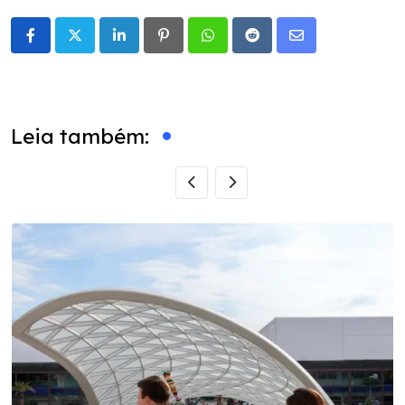
LinkedIn
Pinterest
Whatsapp
Reddit
Share
via
Email
Leia também: