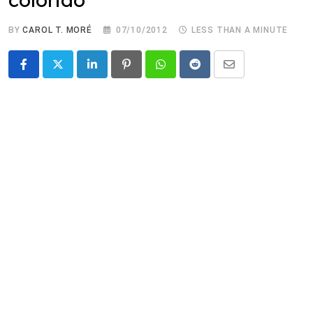
BY
CAROL T. MORÉ
07/10/2012
LESS THAN A MINUTE
LinkedIn
Pinterest
Whatsapp
Reddit
Share
via
Email