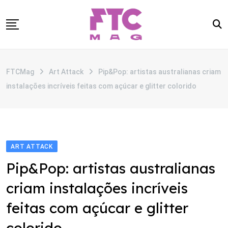
Skip
to
content
SOBRE
FTCMag
Art Attack
Pip&Pop: artistas australianas criam
CATEGORIAS
instalações incríveis feitas com açúcar e glitter colorido
ANUNCIE
CONTATO
ART ATTACK
Pip&Pop: artistas australianas
criam instalações incríveis
feitas com açúcar e glitter
colorido