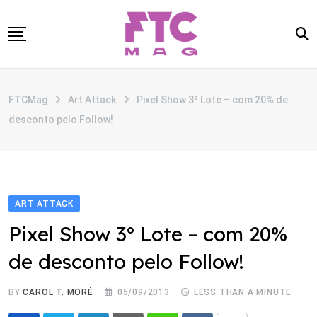
Skip
to
content
SOBRE
FTCMag
Art Attack
Pixel Show 3º Lote – com 20% de
CATEGORIAS
desconto pelo Follow!
ANUNCIE
CONTATO
ART ATTACK
Pixel Show 3º Lote – com 20%
de desconto pelo Follow!
BY
CAROL T. MORÉ
05/09/2013
LESS THAN A MINUTE