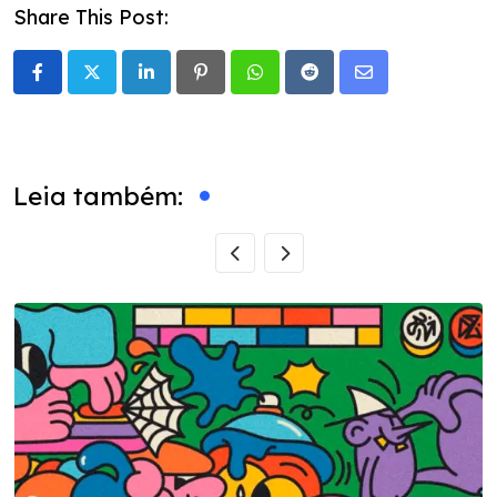
Share This Post:
LinkedIn
Pinterest
Whatsapp
Reddit
Share
via
Email
Leia também: