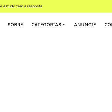
ho pode ser, ao mesmo tempo, memória, brincadeira e expressão
SOBRE
CATEGORIAS
ANUNCIE
CO