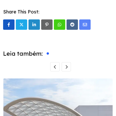
Share This Post:
LinkedIn
Pinterest
Whatsapp
Reddit
Share
via
Email
Leia também: