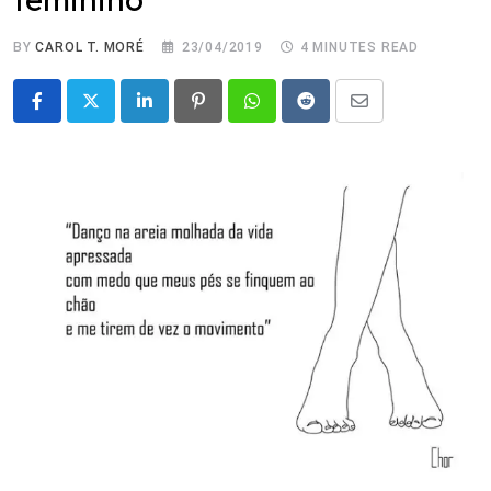
BY
CAROL T. MORÉ
23/04/2019
4 MINUTES READ
LinkedIn
Pinterest
Whatsapp
Reddit
Share
via
Email