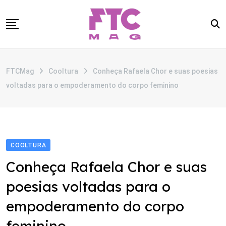
Skip
to
content
SOBRE
FTCMag
Cooltura
Conheça Rafaela Chor e suas poesias
CATEGORIAS
voltadas para o empoderamento do corpo feminino
ANUNCIE
CONTATO
COOLTURA
Conheça Rafaela Chor e suas
poesias voltadas para o
empoderamento do corpo
feminino