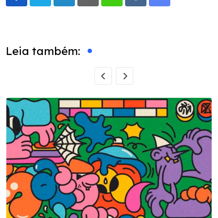
LinkedIn
Pinterest
Whatsapp
Reddit
Share
via
Email
Leia também: