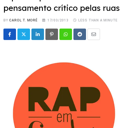
pensamento crítico pelas ruas
BY
CAROL T. MORÉ
17/03/2013
LESS THAN A MINUTE
LinkedIn
Pinterest
Whatsapp
Reddit
Share
via
Email