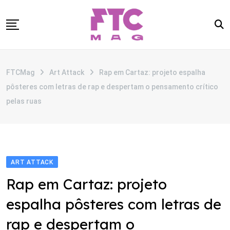
Skip
to
content
SOBRE
FTCMag
Art Attack
Rap em Cartaz: projeto espalha
CATEGORIAS
pôsteres com letras de rap e despertam o pensamento crítico
ANUNCIE
pelas ruas
CONTATO
ART ATTACK
Rap em Cartaz: projeto
espalha pôsteres com letras de
rap e despertam o