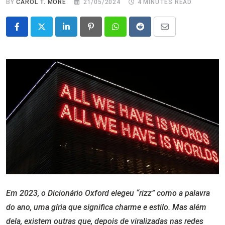
BY
CAROL T. MORÉ
21/05/2024
4 MINUTES READ
LinkedIn
Pinterest
Whatsapp
Reddit
Share
via
Email
Em 2023, o Dicionário Oxford elegeu “rizz” como a palavra
do ano, uma gíria que significa charme e estilo. Mas além
dela, existem outras que, depois de viralizadas nas redes