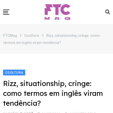
Skip
to
content
SOBRE
FTCMag
Cooltura
Rizz, situationship, cringe: como
CATEGORIAS
termos em inglês viram tendência?
ANUNCIE
CONTATO
COOLTURA
Rizz, situationship, cringe:
como termos em inglês viram
tendência?