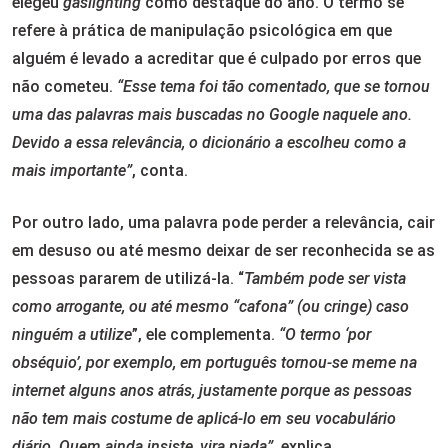
elegeu
gaslighting
como destaque do ano. O termo se
refere à prática de manipulação psicológica em que
alguém é levado a acreditar que é culpado por erros que
não cometeu.
“Esse tema foi tão comentado, que se tornou
uma das palavras mais buscadas no Google naquele ano.
Devido a essa relevância, o dicionário a escolheu como a
mais importante”
, conta.
Por outro lado, uma palavra pode perder a relevância, cair
em desuso ou até mesmo deixar de ser reconhecida se as
pessoas pararem de utilizá-la. “
Também pode ser vista
como arrogante, ou até mesmo “cafona” (ou cringe) caso
ninguém a utilize
”, ele complementa.
“O termo ‘por
obséquio’, por exemplo, em português tornou-se meme na
internet alguns anos atrás, justamente porque as pessoas
não tem mais costume de aplicá-lo em seu vocabulário
diário. Quem ainda insiste, vira piada”
, explica.