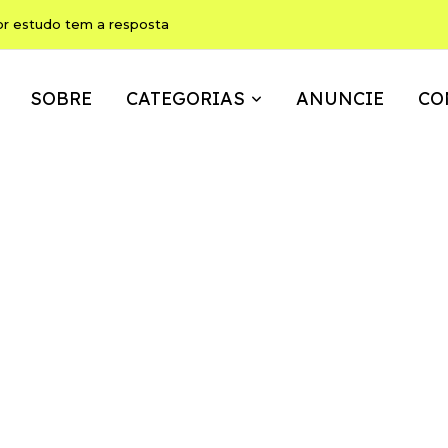
ho pode ser, ao mesmo tempo, memória, brincadeira e expressão
SOBRE
CATEGORIAS
ANUNCIE
CO