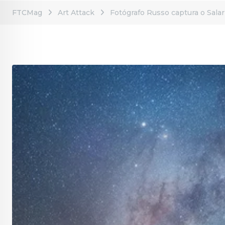
FTCMag
Art Attack
Fotógrafo Russo captura o Salar 