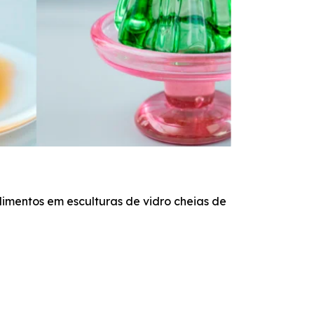
AR
imentos em esculturas de vidro cheias de
Arm
id