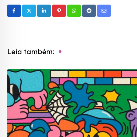
LinkedIn
Pinterest
Whatsapp
Reddit
Share
via
Email
Leia também: