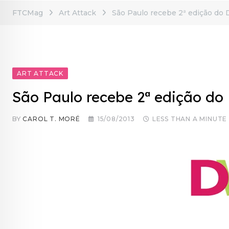
FTCMag
Art Attack
São Paulo recebe 2ª edição d
ART ATTACK
São Paulo recebe 2ª edição d
BY
CAROL T. MORÉ
15/08/2013
LESS THAN A MINUTE