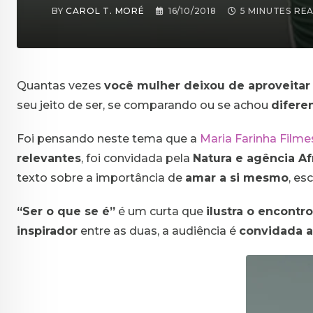
BY
CAROL T. MORÉ
16/10/2018
5 MINUTES RE
Quantas vezes
você mulher deixou de aproveitar
seu jeito de ser, se comparando ou se achou
difere
Foi pensando neste tema que a
Maria Farinha Filme
relevantes
, foi convidada pela
Natura e agência Af
texto sobre a importância de
amar a si mesmo
, es
“Ser o que se é”
é um curta que
ilustra o encontr
inspirador
entre as duas, a audiência é
convidada a