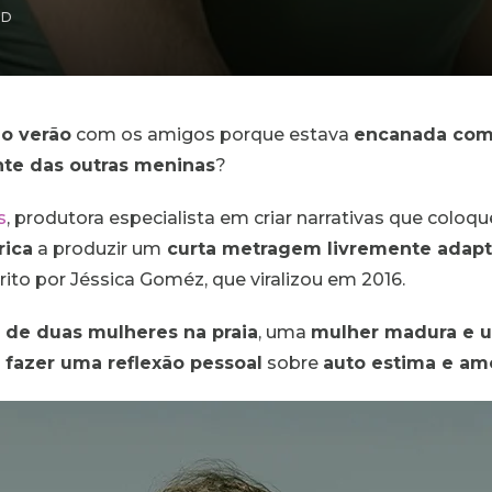
AD
 o verão
com os amigos porque estava
encanada com
nte das outras meninas
?
s
, produtora especialista em criar narrativas que colo
rica
a produzir um
curta metragem livremente adapta
crito por Jéssica Goméz, que viralizou em 2016.
o de duas mulheres na praia
, uma
mulher madura e 
 fazer uma reflexão pessoal
sobre
auto estima e am