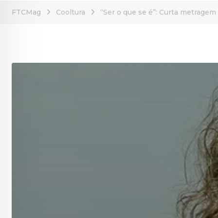
FTCMag
Cooltura
“Ser o que se é”: Curta metragem