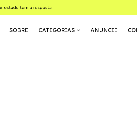
ho pode ser, ao mesmo tempo, memória, brincadeira e expressão
SOBRE
CATEGORIAS
ANUNCIE
CO