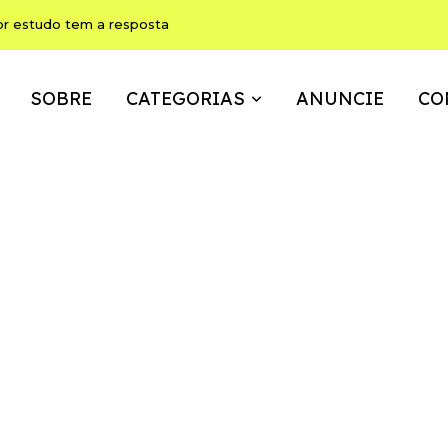
ho pode ser, ao mesmo tempo, memória, brincadeira e expressão
SOBRE
CATEGORIAS
ANUNCIE
CO