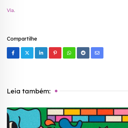
Via
.
Compartilhe
LinkedIn
Pinterest
Whatsapp
Reddit
Share
via
Email
Leia também: