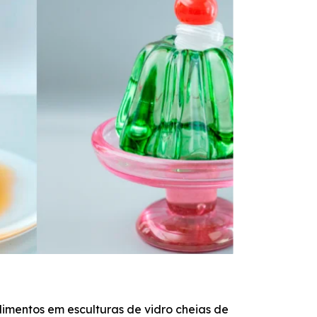
AR
imentos em esculturas de vidro cheias de
Arm