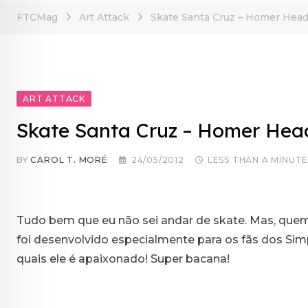
FTCMag
Art Attack
Skate Santa Cruz – Homer Head
ART ATTACK
Skate Santa Cruz – Homer Hea
BY
CAROL T. MORÉ
24/05/2012
LESS THAN A MINUT
Tudo bem que eu não sei andar de skate. Mas, quem
foi desenvolvido especialmente para os fãs dos Sim
quais ele é apaixonado! Super bacana!