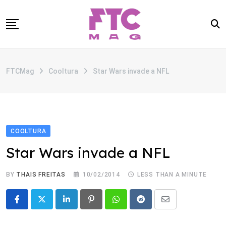
Skip
to
content
SOBRE
FTCMag
Cooltura
Star Wars invade a NFL
CATEGORIAS
ANUNCIE
CONTATO
COOLTURA
Star Wars invade a NFL
BY
THAIS FREITAS
10/02/2014
LESS THAN A MINUTE
LinkedIn
Pinterest
Whatsapp
Reddit
Share
via