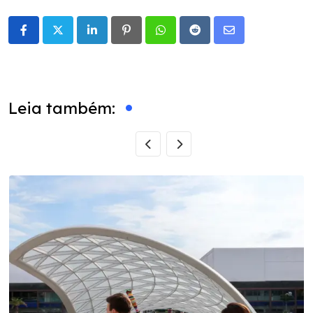
LinkedIn
Pinterest
Whatsapp
Reddit
Share
via
Email
Leia também: