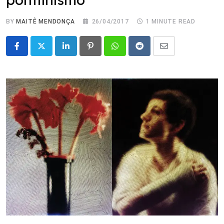
BY
MAITÊ MENDONÇA
26/04/2017
1 MINUTE READ
LinkedIn
Pinterest
Whatsapp
Reddit
Share
via
Email