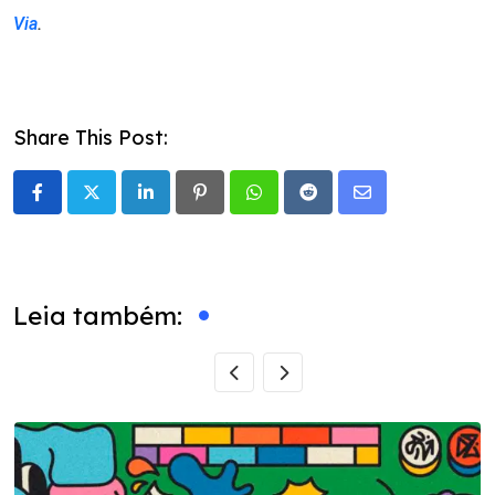
Via
.
Share This Post:
LinkedIn
Pinterest
Whatsapp
Reddit
Share
via
Email
Leia também: