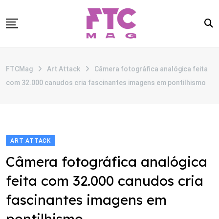
Skip
to
content
SOBRE
FTCMag
Art Attack
Câmera fotográfica analógica feita
CATEGORIAS
com 32.000 canudos cria fascinantes imagens em pontilhismo
ANUNCIE
CONTATO
ART ATTACK
Câmera fotográfica analógica
feita com 32.000 canudos cria
fascinantes imagens em
pontilhismo