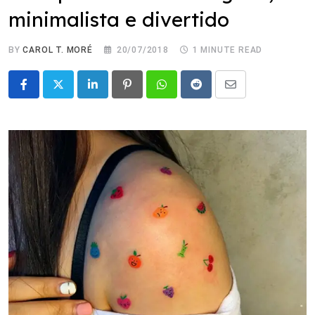
minimalista e divertido
BY
CAROL T. MORÉ
20/07/2018
1 MINUTE READ
LinkedIn
Pinterest
Whatsapp
Reddit
Share
via
Email