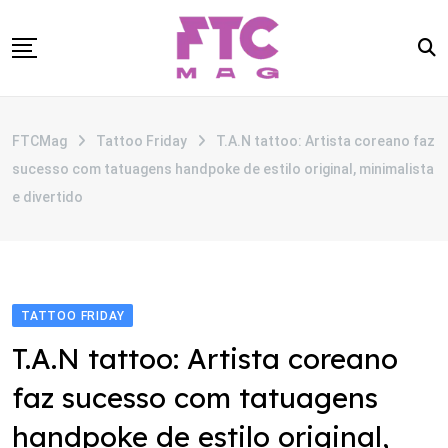
Skip
to
content
SOBRE
FTCMag
Tattoo Friday
T.A.N tattoo: Artista coreano faz
CATEGORIAS
sucesso com tatuagens handpoke de estilo original, minimalista
ANUNCIE
e divertido
CONTATO
TATTOO FRIDAY
T.A.N tattoo: Artista coreano
faz sucesso com tatuagens
handpoke de estilo original,