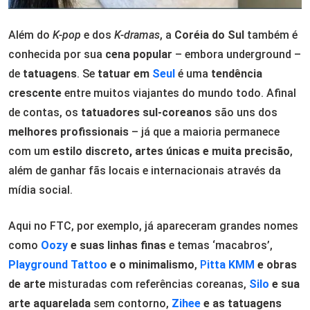
Além do
K-pop
e dos
K-dramas
, a
Coréia do Sul
também é
conhecida por sua
cena popular
– embora underground –
de
tatuagens
. Se
tatuar em
Seul
é uma
tendência
crescente
entre muitos viajantes do mundo todo. Afinal
de contas, os
tatuadores sul-coreanos
são uns dos
melhores profissionais
– já que a maioria permanece
com um
estilo discreto, artes únicas e muita precisão
,
além de ganhar fãs locais e internacionais através da
mídia social.
Aqui no FTC, por exemplo, já apareceram grandes nomes
como
Oozy
e suas linhas finas
e temas ‘macabros’,
Playground Tattoo
e o minimalismo
,
P
itta KMM
e obras
de arte
misturadas com referências coreanas,
Silo
e sua
arte aquarelada
sem contorno,
Zihee
e as tatuagens