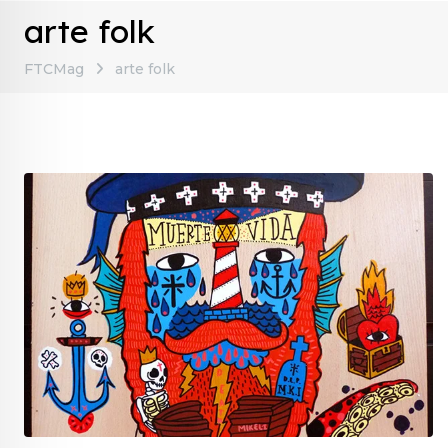
arte folk
FTCMag
arte folk