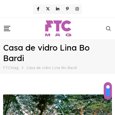
Skip
to
content
Casa de vidro Lina Bo
Bardi
FTCMag
Casa de vidro Lina Bo Bardi