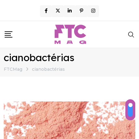
Skip
to
content
cianobactérias
FTCMag
cianobactérias