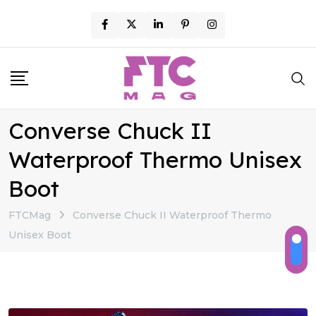
Skip
to
content
Converse Chuck II
Waterproof Thermo Unisex
Boot
FTCMag
Converse Chuck II Waterproof Thermo
Unisex Boot