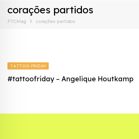
corações partidos
FTCMag
corações partidos
TATTOO FRIDAY
#tattoofriday – Angelique Houtkamp