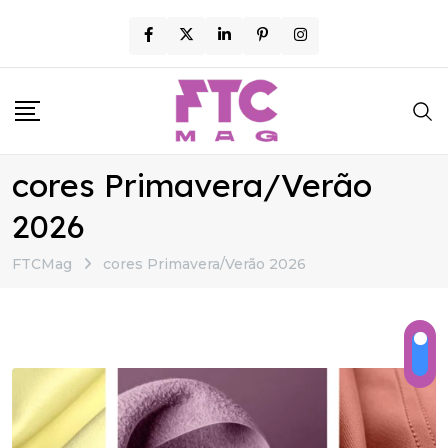
Skip
to
content
cores Primavera/Verão
2026
FTCMag
cores Primavera/Verão 2026