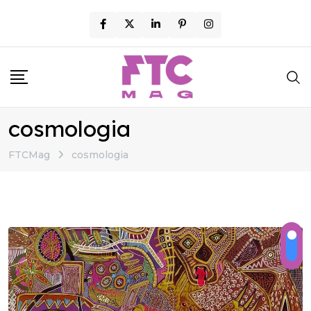
Skip
to
content
cosmologia
FTCMag
cosmologia