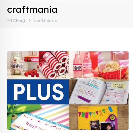
craftmania
FTCMag
craftmania