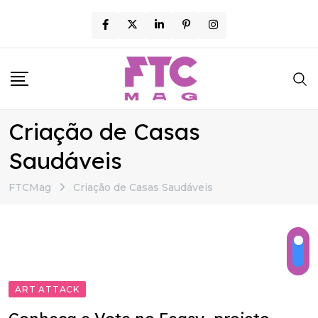
Skip
to
content
Criação de Casas
Saudáveis
FTCMag
Criação de Casas Saudáveis
ART ATTACK