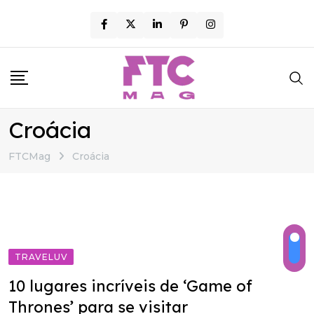
Skip
to
content
Croácia
FTCMag
Croácia
TRAVELUV
10 lugares incríveis de ‘Game of
Thrones’ para se visitar