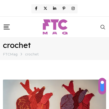
Skip
to
content
crochet
FTCMag
crochet