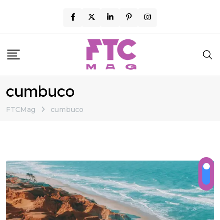
Skip
to
content
cumbuco
FTCMag
cumbuco