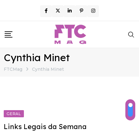
Skip
to
content
Cynthia Minet
FTCMag
Cynthia Minet
GERAL
Links Legais da Semana