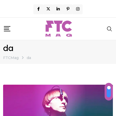
Skip
to
content
da
FTCMag
da