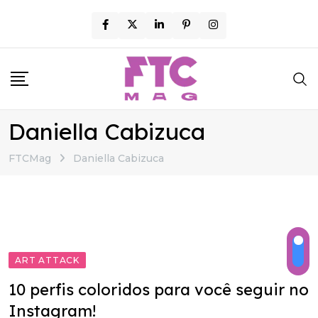
Skip
to
content
Daniella Cabizuca
FTCMag
Daniella Cabizuca
ART ATTACK
10 perfis coloridos para você seguir no
Instagram!