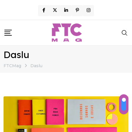
Skip
to
content
Daslu
FTCMag
Daslu