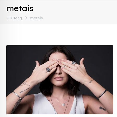
metais
FTCMag
metais