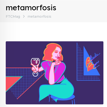
metamorfosis
FTCMag
metamorfosis