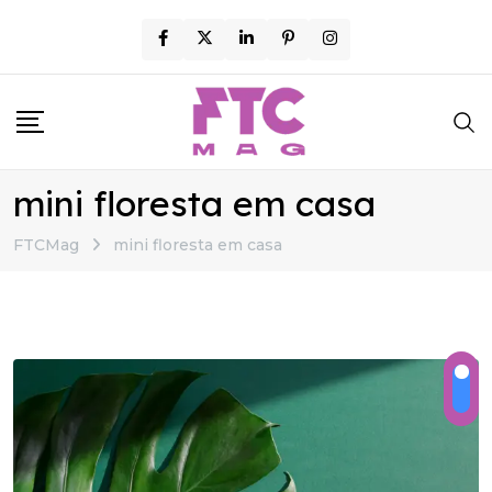
Skip
to
content
mini floresta em casa
FTCMag
mini floresta em casa