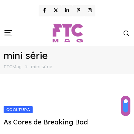
Skip
to
content
mini série
FTCMag
mini série
COOLTURA
As Cores de Breaking Bad