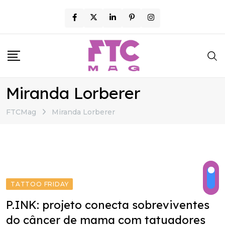
Skip
to
content
Miranda Lorberer
FTCMag
Miranda Lorberer
TATTOO FRIDAY
P.INK: projeto conecta sobreviventes
do câncer de mama com tatuadores