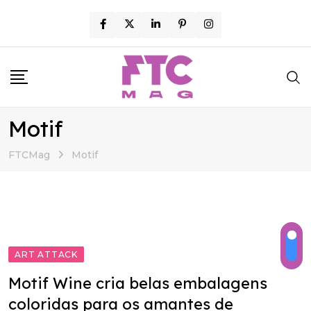
Skip
to
content
Motif
FTCMag
Motif
ART ATTACK
Motif Wine cria belas embalagens
coloridas para os amantes de