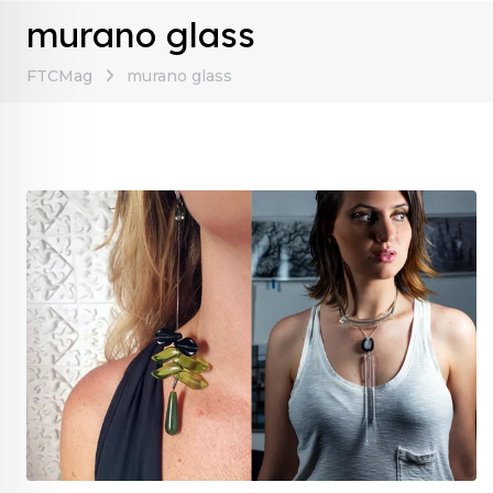
murano glass
FTCMag
murano glass