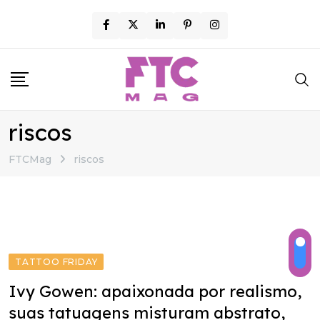
Skip
to
content
riscos
FTCMag
riscos
TATTOO FRIDAY
Ivy Gowen: apaixonada por realismo,
suas tatuagens misturam abstrato,