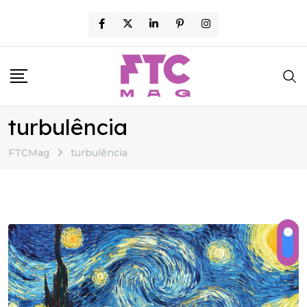
Skip
to
content
turbulência
FTCMag
turbulência