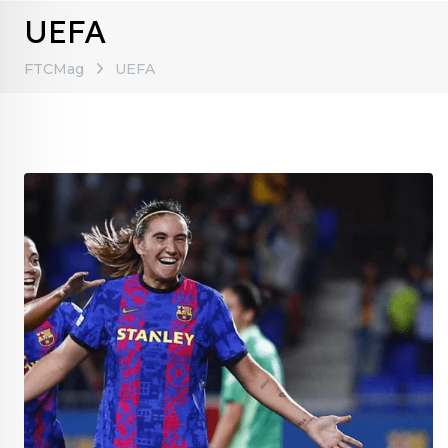
UEFA
FTCMag
UEFA