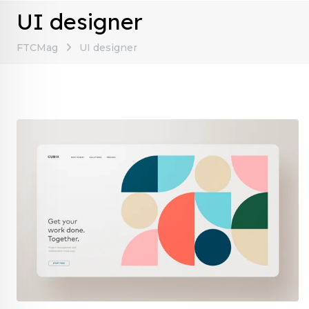
UI designer
FTCMag
UI designer