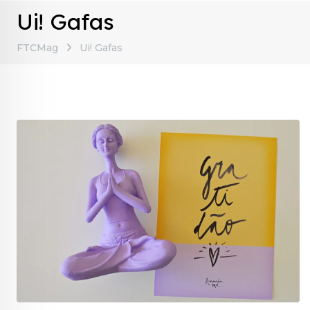
Ui! Gafas
FTCMag
Ui! Gafas