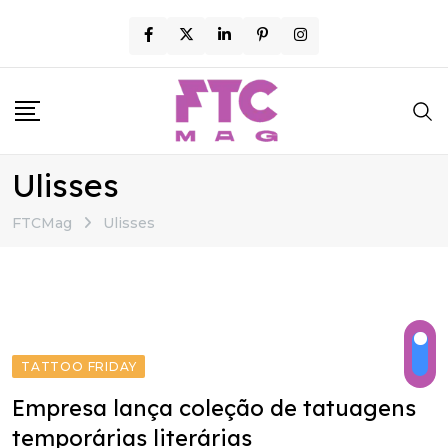
Skip
to
content
Ulisses
FTCMag
Ulisses
TATTOO FRIDAY
Empresa lança coleção de tatuagens
temporárias literárias