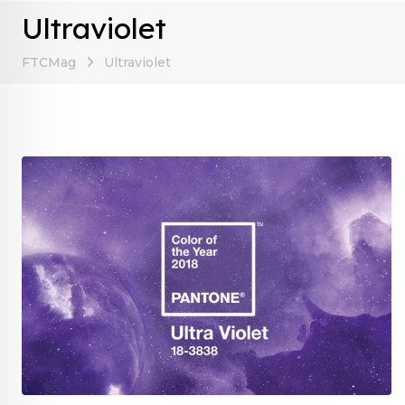
Ultraviolet
FTCMag
Ultraviolet