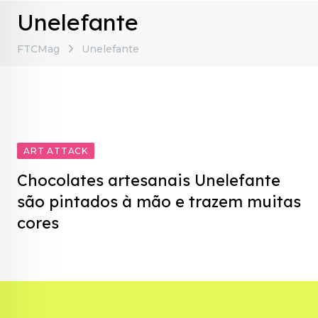
Unelefante
FTCMag
Unelefante
ART ATTACK
Chocolates artesanais Unelefante
são pintados à mão e trazem muitas
cores